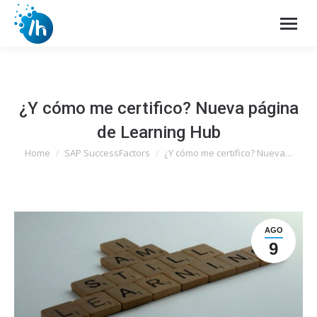
¿Y cómo me certifico? Nueva página
de Learning Hub
Home
SAP SuccessFactors
¿Y cómo me certifico? Nueva…
You are here:
AGO
9