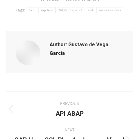
Tags:
hxm
sap hxm
SAPenEspañol
sfsf
successfactors
Author:
Gustavo de Vega
García
Post
PREVIOUS
navigation
Previous
API ABAP
post:
NEXT