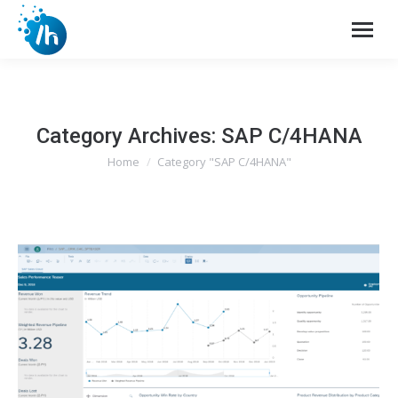
Category Archives:
SAP C/4HANA
Home
Category "SAP C/4HANA"
You are here: