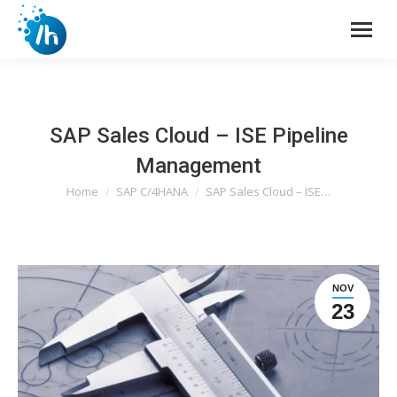
SAP Sales Cloud – ISE Pipeline
Management
Home
SAP C/4HANA
SAP Sales Cloud – ISE…
You are here:
NOV
23