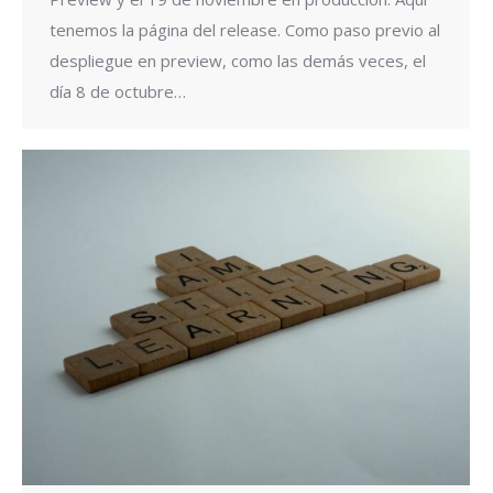
tenemos la página del release. Como paso previo al
despliegue en preview, como las demás veces, el
día 8 de octubre…