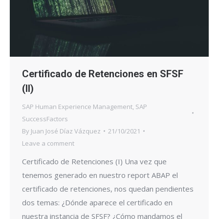
Certificado de Retenciones en SFSF
(II)
SAP Human Experience Management
,
SAP
SuccessFactors
By
Juan José Díaz Vázquez
21/10/2021
Leave a comment
Certificado de Retenciones (I) Una vez que
tenemos generado en nuestro report ABAP el
certificado de retenciones, nos quedan pendientes
dos temas: ¿Dónde aparece el certificado en
nuestra instancia de SFSF? ¿Cómo mandamos el