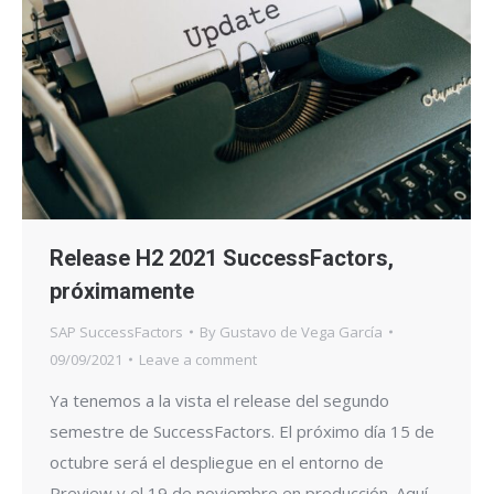
Release H2 2021 SuccessFactors,
próximamente
SAP SuccessFactors
By
Gustavo de Vega García
09/09/2021
Leave a comment
Ya tenemos a la vista el release del segundo
semestre de SuccessFactors. El próximo día 15 de
octubre será el despliegue en el entorno de
Preview y el 19 de noviembre en producción. Aquí