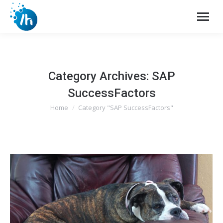
Category Archives:
SAP
SuccessFactors
Home
Category "SAP SuccessFactors"
You are here: