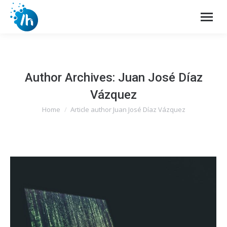
Author Archives:
Juan José Díaz
Vázquez
Home
Article author Juan José Díaz Vázquez
You are here: