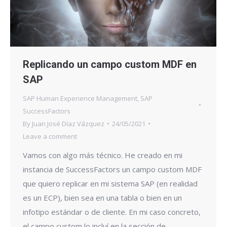
Replicando un campo custom MDF en
SAP
SAP Human Experience Management
,
SAP
SuccessFactors
By
Juan José Díaz Vázquez
24/05/2021
Leave a comment
Vamos con algo más técnico. He creado en mi
instancia de SuccessFactors un campo custom MDF
que quiero replicar en mi sistema SAP (en realidad
es un ECP), bien sea en una tabla o bien en un
infotipo estándar o de cliente. En mi caso concreto,
el campo custom lo incluí en la sección de…