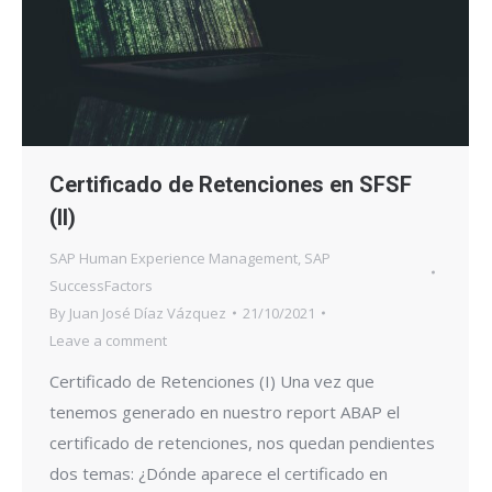
Certificado de Retenciones en SFSF
(II)
SAP Human Experience Management
,
SAP
SuccessFactors
By
Juan José Díaz Vázquez
21/10/2021
Leave a comment
Certificado de Retenciones (I) Una vez que
tenemos generado en nuestro report ABAP el
certificado de retenciones, nos quedan pendientes
dos temas: ¿Dónde aparece el certificado en