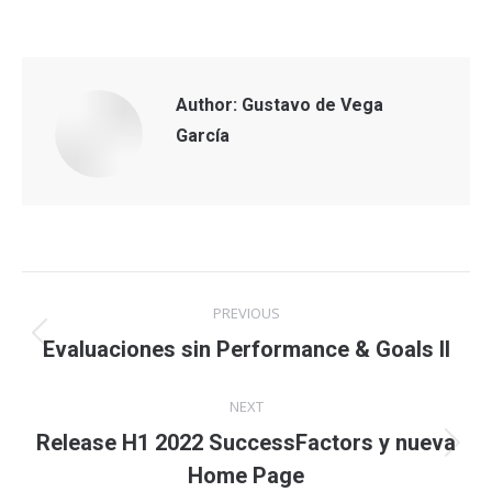
Author:
Gustavo de Vega
García
Post
PREVIOUS
navigation
Previous
Evaluaciones sin Performance & Goals II
post:
NEXT
Release H1 2022 SuccessFactors y nueva
Next
Home Page
post: