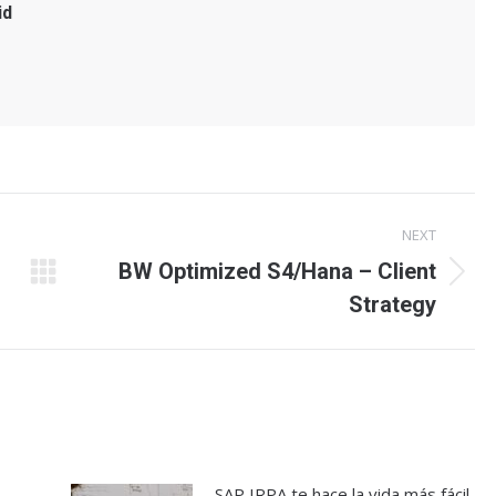
id
NEXT
BW Optimized S4/Hana – Client
Next
Strategy
post:
SAP IRPA te hace la vida más fácil