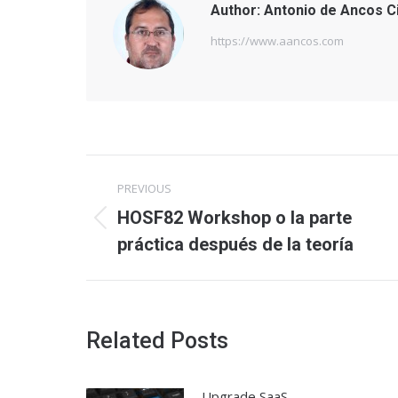
Author:
Antonio de Ancos C
https://www.aancos.com
Post
PREVIOUS
navigation
HOSF82 Workshop o la parte
Previous
práctica después de la teoría
post:
Related Posts
Upgrade SaaS