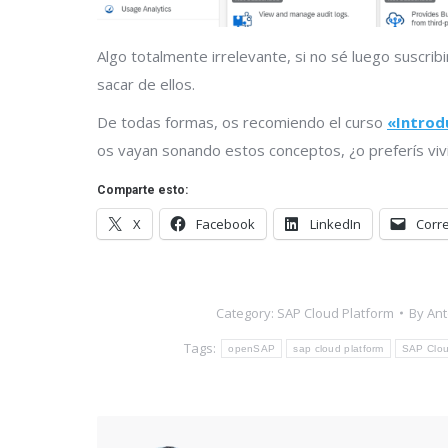
Algo totalmente irrelevante, si no sé luego suscrib
sacar de ellos.
De todas formas, os recomiendo el curso
«Introd
os vayan sonando estos conceptos, ¿o preferís vivi
Comparte esto:
X
Facebook
LinkedIn
Corre
Category:
SAP Cloud Platform
By
Ant
Tags:
openSAP
sap cloud platform
SAP Clou