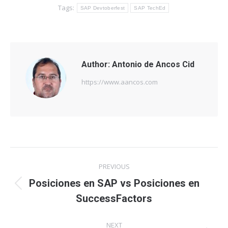
Tags:
SAP Devtoberfest
SAP TechEd
Author:
Antonio de Ancos Cid
https://www.aancos.com
Post
PREVIOUS
navigation
Posiciones en SAP vs Posiciones en
Previous
SuccessFactors
post:
NEXT