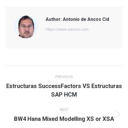
Author:
Antonio de Ancos Cid
https://www.aancos.com
Post
PREVIOUS
navigation
Estructuras SuccessFactors VS Estructuras
Previous
SAP HCM
post:
NEXT
Next
BW4 Hana Mixed Modelling XS or XSA
post: