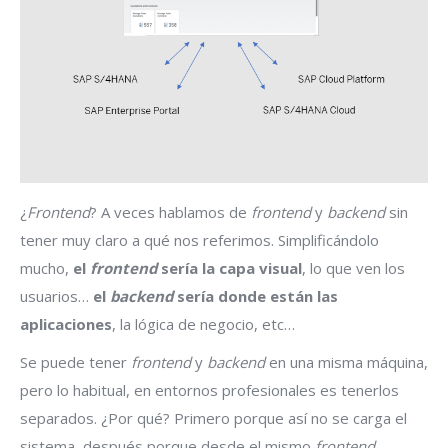
¿
Frontend
? A veces hablamos de
frontend
y
backend
sin
tener muy claro a qué nos referimos. Simplificándolo
mucho,
el
frontend
sería la capa visual
, lo que ven los
usuarios…
el
backend
sería donde están las
aplicaciones
, la lógica de negocio, etc…
Se puede tener
frontend
y
backend
en una misma máquina,
pero lo habitual, en entornos profesionales es tenerlos
separados. ¿Por qué? Primero porque así no se carga el
sistema, después porque desde el mismo
frontend