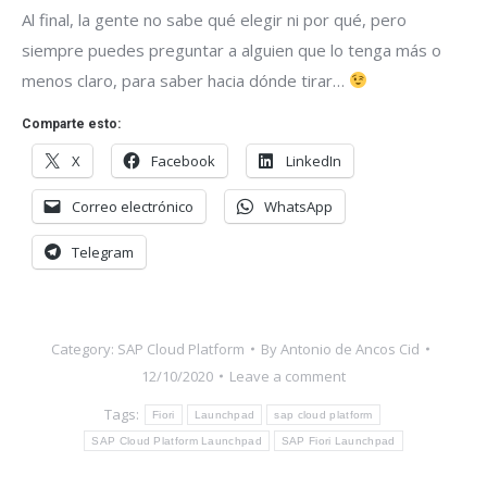
Al final, la gente no sabe qué elegir ni por qué, pero
siempre puedes preguntar a alguien que lo tenga más o
menos claro, para saber hacia dónde tirar…
Comparte esto:
X
Facebook
LinkedIn
Correo electrónico
WhatsApp
Telegram
Category:
SAP Cloud Platform
By
Antonio de Ancos Cid
12/10/2020
Leave a comment
Tags:
Fiori
Launchpad
sap cloud platform
SAP Cloud Platform Launchpad
SAP Fiori Launchpad