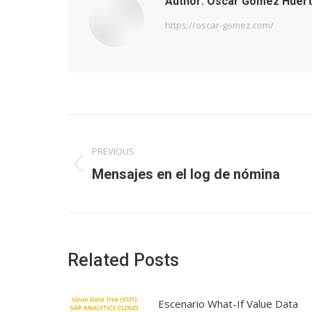
Author:
Óscar Gómez Huert
https://oscar-gomez.com/
Post
PREVIOUS
navigation
Previous
Mensajes en el log de nómina
post:
Related Posts
Escenario What-If Value Data