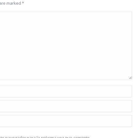
s are marked
*
este navegador para la próxima vez que comente.