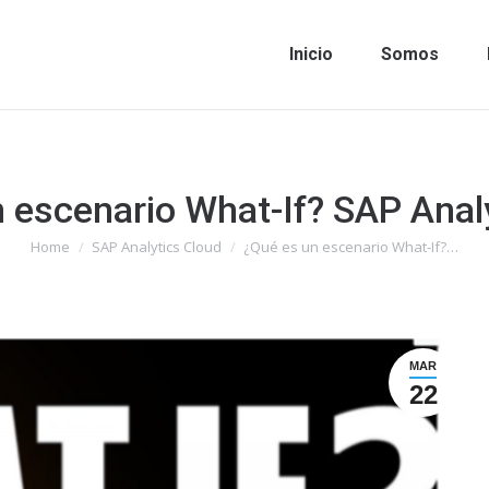
Inicio
Somos
 escenario What-If? SAP Anal
Home
SAP Analytics Cloud
¿Qué es un escenario What-If?…
You are here:
MAR
22