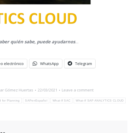
saber quién sabe, puede ayudarnos
…
o electrónico
WhatsApp
Telegram
ar Gómez Huertas
22/03/2021
Leave a comment
d for Planning
SAPenEspañol
What-If SAC
What-If SAP ANALYTICS CLOUD