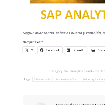
Seguir avanzando, saber es bueno y también, 
Comparte esto:
X
Facebook
LinkedIn
Corre
Category:
SAP Analytics Cloud
By
Ósc
Tags:
SACenespañol
Sap Analytics Cloud
SAP Analytics Clou