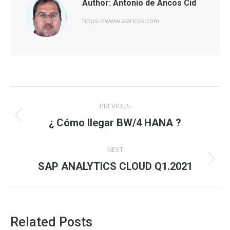
Author:
Antonio de Ancos Cid
https://www.aancos.com
Post
PREVIOUS
navigation
Previous
¿ Cómo llegar BW/4 HANA ?
post:
NEXT
Next
SAP ANALYTICS CLOUD Q1.2021
post:
Related Posts