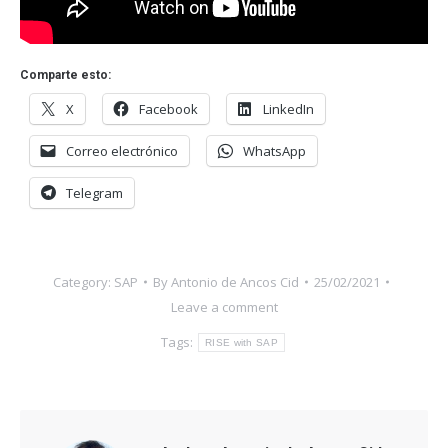
Comparte esto:
X
Facebook
LinkedIn
Correo electrónico
WhatsApp
Telegram
Category:
SAP
By
Antonio de Ancos Cid
25/02/2021
Leave a comment
Tags:
RISE with SAP