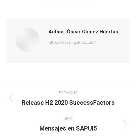
Author:
Óscar Gómez Huertas
https://oscar-gomez.com/
Post
PREVIOUS
navigation
Previous
Release H2 2020 SuccessFactors
post:
NEXT
Next
Mensajes en SAPUI5