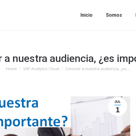
Inicio
Somos
 a nuestra audiencia, ¿es imp
Home
SAP Analytics Cloud
Conocer a nuestra audiencia, ¿es…
You are here:
JUL
1