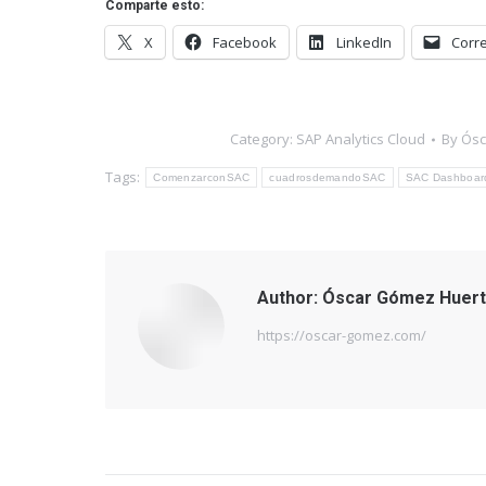
Comparte esto:
X
Facebook
LinkedIn
Corre
Category:
SAP Analytics Cloud
By
Ósc
Tags:
ComenzarconSAC
cuadrosdemandoSAC
SAC Dashboar
Author:
Óscar Gómez Huert
https://oscar-gomez.com/