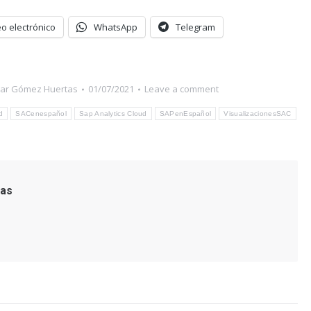
o electrónico
WhatsApp
Telegram
ar Gómez Huertas
01/07/2021
Leave a comment
d
SACenespañol
Sap Analytics Cloud
SAPenEspañol
VisualizacionesSAC
as