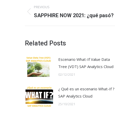
Post
PREVIOUS
navigation
Previous
SAPPHIRE NOW 2021: ¿qué pasó?
post:
Related Posts
Escenario What-If Value Data
Tree (VDT) SAP Analytics Cloud
02/12/2021
¿ Qué es un escenario What-If ?
SAP Analytics Cloud
25/10/2021