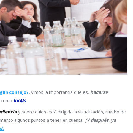
lgún consejo?
, vimos la importancia que es,
hacerse
es como
loc@s
.
udiencia
y sobre quien está dirigida la visualización, cuadro de
omento algunos puntos a tener en cuenta.
¿Y después, ya
I.