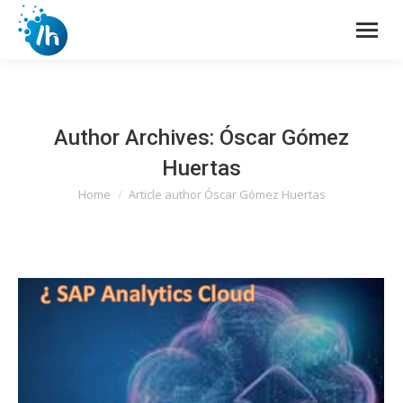
Author Archives:
Óscar Gómez
Huertas
Home
Article author Óscar Gómez Huertas
You are here: