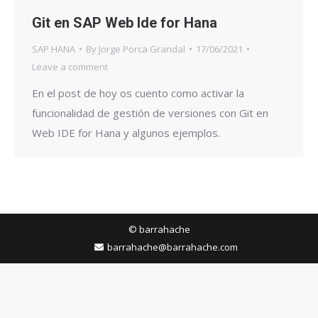
Git en SAP Web Ide for Hana
SAP HANA
By
Jorge Porca Grandal
17/06/2021
Leave a comment
En el post de hoy os cuento como activar la
funcionalidad de gestión de versiones con Git en
Web IDE for Hana y algunos ejemplos.
© barrahache
barrahache@barrahache.com