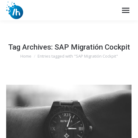
Tag Archives:
SAP Migratión Cockpit
Home
Entries tagged with "SAP Migratión Cockpit"
You are here: