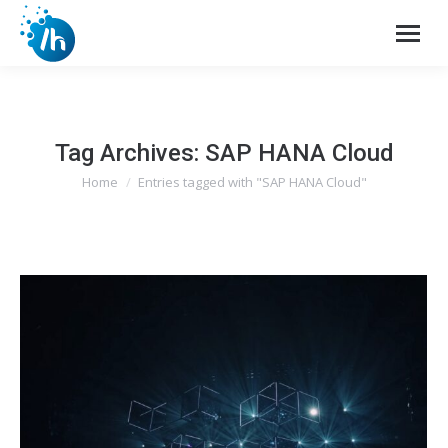
Tag Archives:
SAP HANA Cloud
Home
Entries tagged with "SAP HANA Cloud"
You are here: