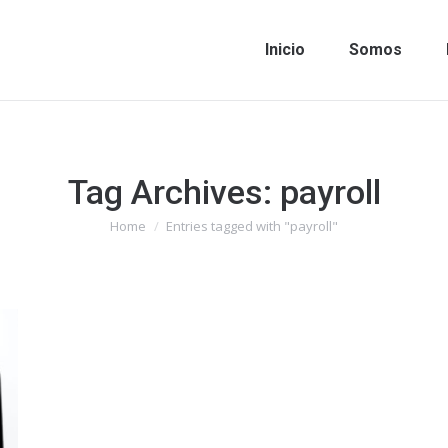
Inicio
Somos
Tag Archives:
payroll
Home
Entries tagged with "payroll"
You are here: