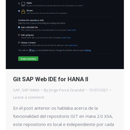
Git SAP Web IDE for HANA II
SAP
,
SAP HANA
By
Jorge Porca Grandal
15/07/2021
Leave a comment
En el post anterior os hablaba acerca de la
funcionalidad del repositorio GIT en Hana 2.0 XSA,
este repositorio es local e independiente por cada