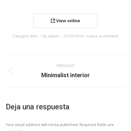
View online
Category:
Misc
By
admin
21/03/2014
Leave a comment
Navegación
PREVIOUS
entre
Proyecto
Minimalist interior
anterior
proyectos
Deja una respuesta
Your email address will not be published. Required fields are