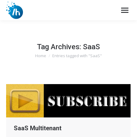
Tag Archives:
SaaS
Home
Entries tagged with "SaaS"
You are here:
SaaS Multitenant