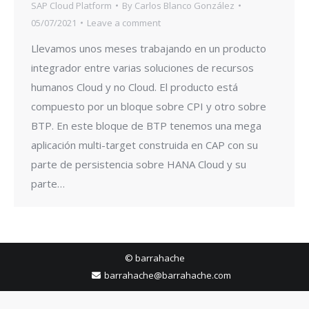
SAP Cloud Platform
By
Carlos Blanco González
05/07/2021
Leave a comment
Llevamos unos meses trabajando en un producto
integrador entre varias soluciones de recursos
humanos Cloud y no Cloud. El producto está
compuesto por un bloque sobre CPI y otro sobre
BTP. En este bloque de BTP tenemos una mega
aplicación multi-target construida en CAP con su
parte de persistencia sobre HANA Cloud y su
parte…
© barrahache
barrahache@barrahache.com