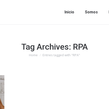
Inicio
Somos
Tag Archives:
RPA
Home
Entries tagged with "RPA"
You are here: