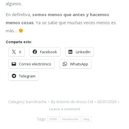
algunos.
En definitiva,
somos menos que antes y hacemos
menos cosas
. Ya se sabe que muchas veces menos es
más…
Comparte esto:
X
Facebook
LinkedIn
Correo electrónico
WhatsApp
Telegram
Category:
barrahache
By
Antonio de Ancos Cid
02/01/2020
Leave a comment
Tags:
2020
barrahache
blog