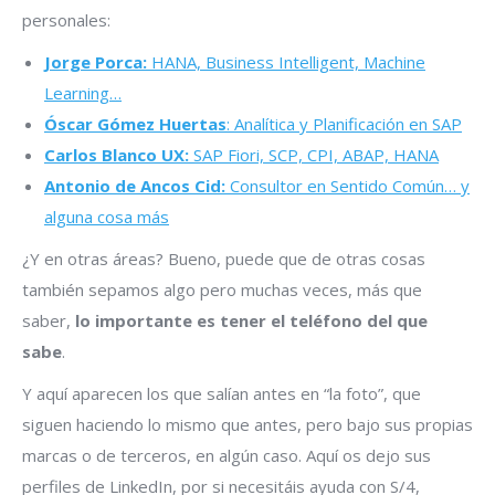
personales:
Jorge Porca:
HANA, Business Intelligent, Machine
Learning…
Óscar Gómez Huertas
: Analítica y Planificación en SAP
Carlos Blanco UX:
SAP Fiori, SCP, CPI, ABAP, HANA
Antonio de Ancos Cid:
Consultor en Sentido Común… y
alguna cosa más
¿Y en otras áreas? Bueno, puede que de otras cosas
también sepamos algo pero muchas veces, más que
saber,
lo importante es tener el teléfono del que
sabe
.
Y aquí aparecen los que salían antes en “la foto”, que
siguen haciendo lo mismo que antes, pero bajo sus propias
marcas o de terceros, en algún caso. Aquí os dejo sus
perfiles de LinkedIn, por si necesitáis ayuda con S/4,